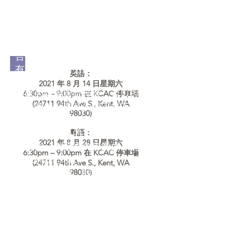
彩虹工程能夠繼續與他們同
行，借著國內外同工義工的參
與付出，我們資助的視障大學
生、自閉症和腦癱的孩子，與
合作夥伴，都可以渡過難關，
有力量繼續努力前行。
英語：
2021 年 8 月 14 日星期六
今年的兩次籌款晚會，可以說
6:30pm – 9:00pm 在 KCAC 停車場
(24711 94th Ave S., Kent, WA
是從國內到國外的同工義工一
98030)
起努力合作的成果：
今年別具特色的主題設計與視
粤語：
2021 年 8 月 28 日星期六
頻製作，都是國內專業的弟兄
6:30pm – 9:00pm 在 KCAC 停車場
姐妹的精心傑作；
(24711 94th Ave S., Kent, WA
雖然疫情持續，我們兩場晚
98030)
會，從兩歲半的孩子到90多歲
的長者，超過150位來賓與義工
出席活動，籌得款項超過五萬
美元；