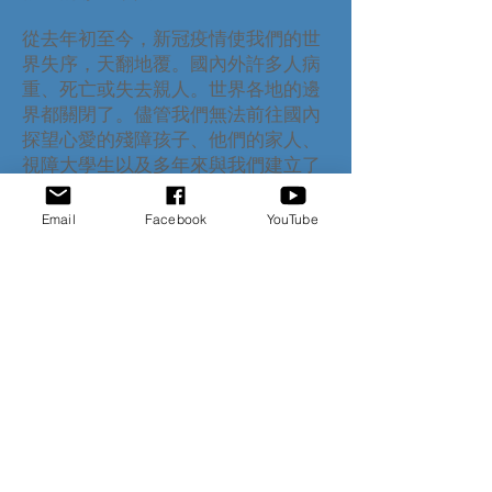
從去年初至今，新冠疫情使我們的世
界失序，天翻地覆。國內外許多人病
重、死亡或失去親人。世界各地的邊
界都關閉了。儘管我們無法前往國內
探望心愛的殘障孩子、他們的家人、
視障大學生以及多年來與我們建立了
親切關係的其他人；但藉著電子網
絡，我們仍然能夠與他們保持聯繫，
Email
Facebook
YouTube
並透過國內本土同工與義工，繼續為
他們提供身體和靈性上的關懷和支
持。為此，實在要感謝有您這樣滿有
愛心的彩虹支持者，一直對我們的鼓
勵與付出。
去年夏天，我們遵守著安全規則，於
湛藍的夜空下舉辦了兩次星光車影户
外活動來慶祝 彩虹工程成立 15 週
年。為了大家的安全，我們今年也會
繼續在户外舉行活動。我們摯誠地邀