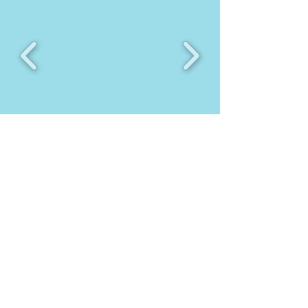
感謝神！彩虹工程2021年度兩
次的戶外籌款晚會在八月底圓
滿結束！
今年籌款晚會的主題是「化危
為機」，透過視頻，我們不但
瞭解到國內殘障孩子及他們的
家庭，因為疫情的緣故，在生
活上面對著重重危機，但感謝
神的恩典，因為大家的支持，