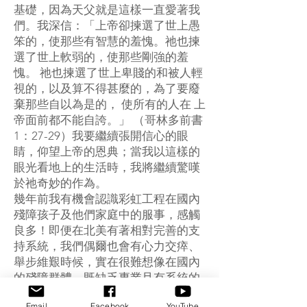
基礎，因為天父就是這樣一直愛著我
們。我深信：「上帝卻揀選了世上愚
笨的，使那些有智慧的羞愧。祂也揀
選了世上軟弱的，使那些剛強的羞
愧。 祂也揀選了世上卑賤的和被人輕
視的，以及算不得甚麼的，為了要廢
棄那些自以為是的， 使所有的人在 上
帝面前都不能自誇。」 （哥林多前書
1：27-29）我要繼續張開信心的眼
睛，仰望上帝的恩典；當我以這樣的
眼光看地上的生活時，我將繼續驚嘆
於祂奇妙的作為。
幾年前我有機會認識彩虹工程在國內
殘障孩子及他們家庭中的服事，感觸
良多！即便在北美有著相對完善的支
持系統，我們偶爾也會有心力交瘁、
舉步維艱時候，實在很難想像在國內
的殘障群體，既缺乏專業且有系統的
教育與治療，且要面對來自經濟與社
Email
Facebook
YouTube