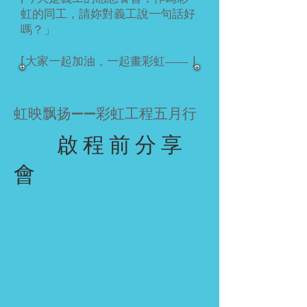
虹的同工，請妳對義工說一句話好
嗎？」
⌈大家一起加油，一起畫彩虹—— ⌋
虹映飘扬——彩虹工程五月行
啟 程 前 分 享
會