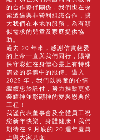
的合作夥伴關係，我們也在探
索透過與非營利組織合作，擴
大我們在本地的服務，為有類
似需求的兒童及家庭提供協
助。
過去 20 年來，感謝信實慈愛
的上帝一直與我們同行，賜福
保守彩虹在身體心靈上有特殊
需要的群體中的服侍。邁入
2025 年，我們以興奮的心情
繼續忠於託付，努力推動更多
榮耀神並彰顯神的愛與恩典的
工程！
我謹代表董事會及全體員工祝
您新年快樂、身體健康！我們
期待在 9 月底的 20 週年慶典
上與大家見面。