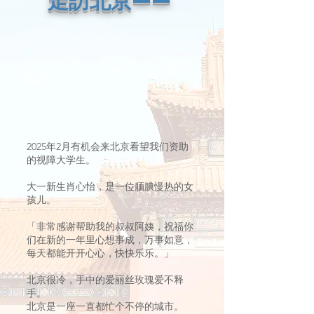
走訪北京——
2025年2月有机会来北京看望我们资助
的视障大学生。
大一新生肖心怡，是一位腼腆慢热的女
孩儿。
「非常感谢帮助我的叔叔阿姨，祝福你
们在新的一年里心想事成，万事如意，
每天都能开开心心，快快乐乐。」
北京很冷，手中的爱丽丝玫瑰爱不释
手。
北京是一座一直都忙个不停的城市。