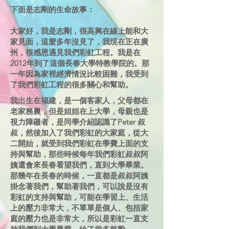
下面是志剛的生命故事：
大家好，我是志剛，很高興在線上能和大
家見面，這麼多年沒見了，我現在正在廣
州，很感恩遇見我們彩虹工程。我是在
2012年到了這個長春大學特教學院的。那
一年因為家裡經濟情況比較困難，我受到
了我們彩虹工程的很多關心和幫助。
我出生在福建，是一個客家人，父母都在
老家務農，但是姐姐在上大學，母親也是
視力障礙者，是同學介紹認識了Peter 叔
叔，然後加入了我們彩虹的大家庭，從大
二開始，就受到我們彩虹在學費上面的支
持與幫助，那些時候每年我們彩虹叔叔阿
姨還會來長春看望我們，直到大學畢業。
那幾年在長春的時候，一直都是叔叔阿姨
掛念著我們，幫助著我們，可以說是沒有
彩虹的支持與幫助，可能在學習上、生活
上的壓力非常大，不單單是個人、包括家
庭的壓力也是非常大，所以是彩虹一直支