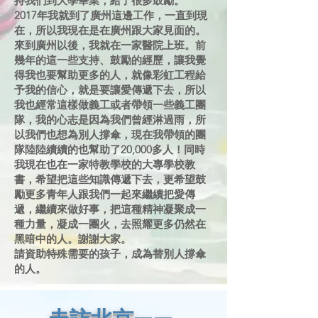
持我們到大學畢業，給了很多鼓勵。
2017年我就到了廣州這邊工作，一直到現
在，所以我現在是在廣州跟大家見面的。
來到廣州以後，我就在一家醫院上班。前
幾年的這一些支持、鼓勵的經歷，讓我覺
得我也要幫助更多的人，就像彩虹工程給
予我的信心，就是要讓愛傳遞下去，所以
我也經常這樣做義工或者帶領一些義工團
隊，我的心志是因為我們曾經淋過雨，所
以我們也想為別人撐傘，現在我帶領的團
隊陸陸續續的也幫助了20,000多人！同時
我現在也在一家特教學校的大專學校教
書，希望把這些知識傳遞下去，更希望鼓
勵更多青年人跟我們一起來繼續把愛傳
遞，繼續來做好事，把這種精神凝聚成一
種力量，凝成一團火，去照耀更多仍然在
黑暗中的人。謝謝大家。
請資助特殊需要的孩子，成為替別人撐傘
的人。