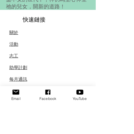
祂的兒女，開新的道路！
求神賜給我能力，能繼續參與彩虹
快速鏈接
的前面的道路！
關於
活動
志工
助學計劃
每月通訊
聯繫
Email
Facebook
YouTube
訂閱我們的
每月新聞
在這裡輸入您的電子郵件