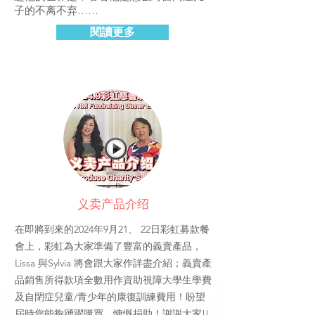
子的不离不弃……
閱讀更多
义卖产品介绍
在即將到來的2024年9月21、 22日彩虹募款餐
會上，彩虹為大家準備了豐富的義賣產品，
Lissa 與Sylvia 將會跟大家作詳盡介紹；義賣產
品銷售所得款項全數用作資助視障大學生學費
及自閉症兒童/青少年的康復訓練費用！盼望
屆時您能夠踴躍購買，慷慨捐助！謝謝大家!!