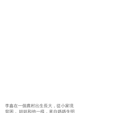
李鑫在一個農村出生長大，從小家境
貧困， 姐姐和他一樣，來自媽媽失明