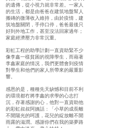
的遺傳，從小視力就非常差。一家人
的生活，都是由爸爸在建筑地盤幫人
搬磚的微薄收入維持，由於疫情，建
筑地盤關閉，手停口停，爸爸最後只
好到外地工作，甚至沒法回家過年；
家庭經濟壓力非常沉重。
彩虹工程的助學計劃一直資助緊不少
像李鑫一樣貧困的視障學生，而藉著
李鑫家庭的情况，我們更體會到疫情
對學生和他們的家人所帶來的嚴重影
響。
感恩的是，種種先天缺憾和目前不利
的環境都冇將李鑫的求學的心志打
沉，存著感謝的心，他對一直資助他
的彩虹叔叔阿姨話：「小草的成長離
不開陽光的呵護，花兒的綻放離不開
雨露的滋潤。感謝你們在我的築夢路