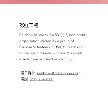
彩虹工程
Rainbow Missions is a 501(c)(3) non-profit
organization started by a group of
Chinese Volunteers in USA, to reach out
to the less fortunate in China. We would
love to hear any feedback from you!
電子郵件
:
rainbows@therainbows.org
電話
:
(206) 734-7000