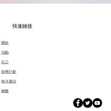
快速鏈接
關於
活動
志工
助學計劃
每月通訊
聯繫