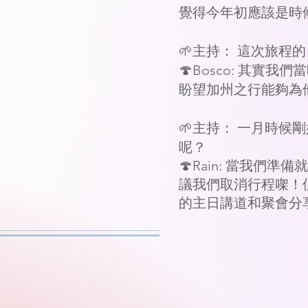
覺得今年初應該是時
🌱主持： 這次旅程
🍄Bosco: 其實
盼望加州之行能夠為他
🌱主持： 一月時候
呢？
🍄Rain: 當我們
議我們取消行程㗎！
的主日講道和聚會分