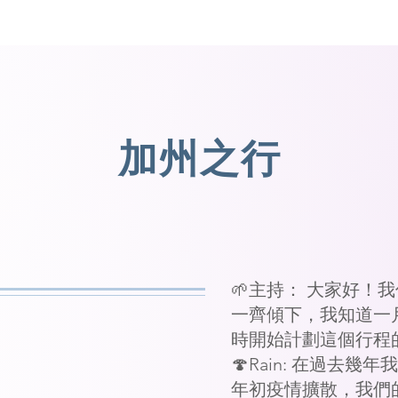
加州之行
🌱主持： 大家好！我係L
一齊傾下，我知道一
時開始計劃這個行程
🍄Rain: 在過去
年初疫情擴散，我們