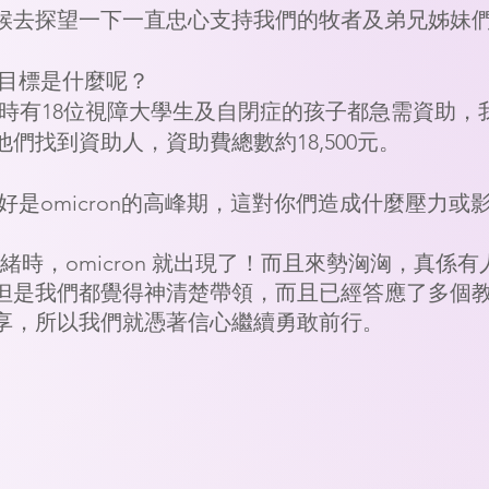
候去探望一下一直忠心支持我們的牧者及弟兄姊妹
的目標是什麼呢？
我們當時有18位視障大學生及自閉症的孩子都急需資助，
們找到資助人，資助費總數約18,500元。
剛好是omicron的高峰期，這對你們造成什麼壓力或
準備就緒時，omicron 就出現了！而且來勢洶洶，真係有
但是我們都覺得神清楚帶領，而且已經答應了多個
享，所以我們就憑著信心繼續勇敢前行
。